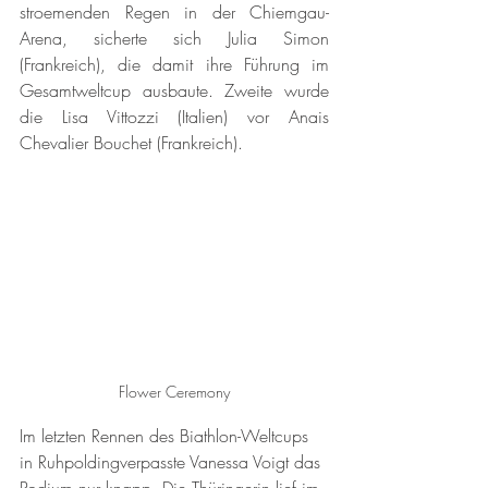
stroemenden Regen in der Chiemgau-
Arena, sicherte sich Julia Simon 
(Frankreich), die damit ihre Führung im 
Gesamtweltcup ausbaute. Zweite wurde 
die Lisa Vittozzi (Italien) vor Anais 
Chevalier Bouchet (Frankreich).
Flower Ceremony
Im letzten Rennen des Biathlon-Weltcups 
in Ruhpoldingverpasste Vanessa Voigt das 
Podium nur knapp. Die Thüringerin lief im 